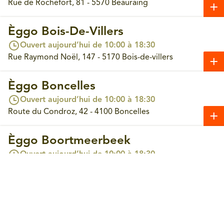
Rue de Rochefort, 81 - 5570 Beauraing
Èggo Bois-De-Villers
Ouvert aujourd’hui de 10:00 à 18:30
Rue Raymond Noël, 147 - 5170 Bois-de-villers
Èggo Boncelles
Ouvert aujourd’hui de 10:00 à 18:30
Route du Condroz, 42 - 4100 Boncelles
Èggo Boortmeerbeek
Prendre un rendez-vous
Ouvert aujourd’hui de 10:00 à 18:30
Leuvensesteenweg, 365 - 3190 Boortmeerbeek
Èggo Bouge
Ouvert aujourd’hui de 10:00 à 18:30
Chaussée de Louvain, 244 - 5004 Bouge