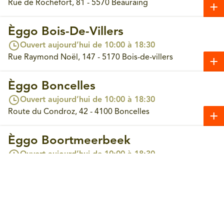
Rue de Rochefort, 81 - 5570 Beauraing
Èggo Bois-De-Villers
Ouvert aujourd’hui de 10:00 à 18:30
Rue Raymond Noël, 147 - 5170 Bois-de-villers
Èggo Boncelles
Ouvert aujourd’hui de 10:00 à 18:30
Route du Condroz, 42 - 4100 Boncelles
Èggo Boortmeerbeek
Prendre un rendez-vous
Ouvert aujourd’hui de 10:00 à 18:30
Leuvensesteenweg, 365 - 3190 Boortmeerbeek
Èggo Bouge
Ouvert aujourd’hui de 10:00 à 18:30
Chaussée de Louvain, 244 - 5004 Bouge