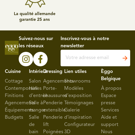
La qualité allemande
garantie 25 ans
Suivez-nous sur
Inscrivez-vous à notre
les réseaux
newsletter
Cuisine
Intérieur
Dressing
Lien utiles
Èggo
Belgique
Cottage
Salon
Agencements
Showrooms
Contemporaines
Hall
Porte-
Modèles
À propos
Finitions
d’entrée
chaussures
d’exposition
Espace
Agencements
Salle à
Penderie
Témoignages
presse
Équipements
manger
extensible
Galerie
Services
Budgets
Salle
Penderie
d’inspiration
Aide et
de
lift
Configurateur
support
bain
Poignées
3D
Nous