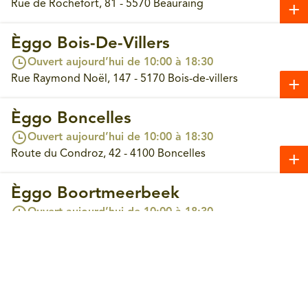
Rue de Rochefort, 81 - 5570 Beauraing
Èggo Bois-De-Villers
Ouvert aujourd’hui de 10:00 à 18:30
Rue Raymond Noël, 147 - 5170 Bois-de-villers
Èggo Boncelles
Ouvert aujourd’hui de 10:00 à 18:30
Route du Condroz, 42 - 4100 Boncelles
Èggo Boortmeerbeek
Prendre un rendez-vous
Ouvert aujourd’hui de 10:00 à 18:30
Leuvensesteenweg, 365 - 3190 Boortmeerbeek
Èggo Bouge
Ouvert aujourd’hui de 10:00 à 18:30
Chaussée de Louvain, 244 - 5004 Bouge