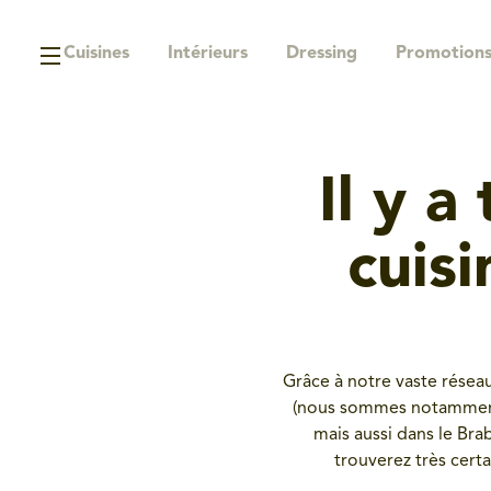
Cuisines
Intérieurs
Dressing
Promotion
Il y 
cuis
Grâce à notre vaste résea
(nous sommes notamment p
mais aussi dans le Bra
trouverez très cert