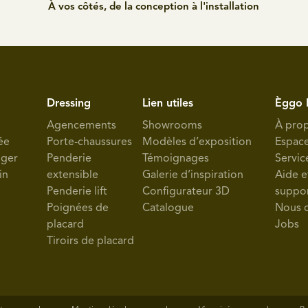
170 Bois-de-villers
À vos côtés, de la conception à l'installation
 10:00 à 18:30
100 Boncelles
Dressing
Lien utiles
Èggo 
rbeek
Agencements
Showrooms
À pro
 10:00 à 18:30
ée
Porte-chaussures
Modèles d’exposition
Espac
 3190 Boortmeerbeek
nger
Penderie
Témoignages
Servic
in
extensible
Galerie d’inspiration
Aide e
Penderie lift
Configurateur 3D
suppo
Poignées de
Catalogue
Nous 
 10:00 à 18:30
placard
Jobs
 - 5004 Bouge
Tiroirs de placard
leud
 10:00 à 18:30
- 1420 Braine-L'Alleud