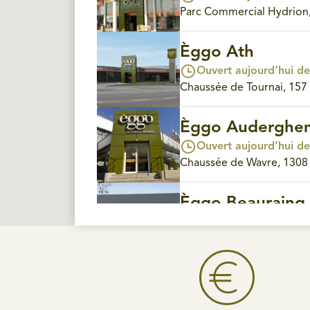
Parc Commercial Hydrion, 
Èggo Ath
Ouvert aujourd’hui de
Chaussée de Tournai, 157 
Èggo Auderghe
Ouvert aujourd’hui de
Chaussée de Wavre, 1308
Èggo Beauraing
Ouvert aujourd’hui de
Rue de Rochefort, 81 - 5
Èggo Bois-De-Vil
Ouvert aujourd’hui de