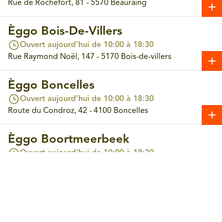
Rue de Rochefort, 81 - 5570 Beauraing
Èggo Bois-De-Villers
Ouvert aujourd’hui de 10:00 à 18:30
Rue Raymond Noël, 147 - 5170 Bois-de-villers
Èggo Boncelles
Ouvert aujourd’hui de 10:00 à 18:30
Route du Condroz, 42 - 4100 Boncelles
Èggo Boortmeerbeek
Prendre un rendez-vous
Ouvert aujourd’hui de 10:00 à 18:30
Leuvensesteenweg, 365 - 3190 Boortmeerbeek
Èggo Bouge
Ouvert aujourd’hui de 10:00 à 18:30
Chaussée de Louvain, 244 - 5004 Bouge