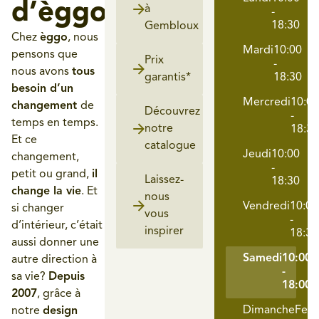
d’èggo
à
-
18:30
Gembloux
Chez
èggo
, nous
Mardi
10:00
pensons que
Prix
-
nous avons
tous
garantis*
18:30
besoin d’un
Mercredi
10:00
changement
de
Découvrez
-
temps en temps.
notre
18:30
Et ce
catalogue​
Jeudi
10:00
changement,
-
petit ou grand,
il
Laissez-
18:30
change la vie
. Et
nous
Vendredi
10:00
si changer
vous
-
d’intérieur, c’était
inspirer​
18:30
aussi donner une
Samedi
10:00
autre direction à
-
sa vie?
Depuis
18:00
2007
, grâce à
Dimanche
Fer
notre
design