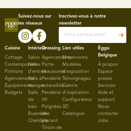
Suivez-nous sur
Inscrivez-vous à notre
les réseaux
newsletter
Cuisine
Intérieur
Dressing
Lien utiles
Èggo
Belgique
Cottage
Salon
Agencements
Showrooms
Contemporaines
Hall
Porte-
Modèles
À propos
Finitions
d’entrée
chaussures
d’exposition
Espace
Agencements
Salle à
Penderie
Témoignages
presse
Équipements
manger
extensible
Galerie
Services
Budgets
Salle
Penderie
d’inspiration
Aide et
de
lift
Configurateur
support
bain
Poignées
3D
Nous
Buanderie
de
Catalogue
contacter
Chambre
placard
Jobs
Tiroirs de