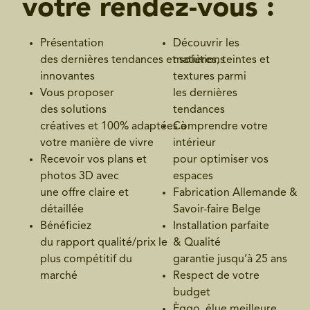
votre rendez-vous :
Présentation
Découvrir les
des dernières tendances et solutions
matières, teintes et
innovantes
textures parmi
Vous proposer
les dernières
des solutions
tendances
créatives et 100% adaptées à
Comprendre votre
votre manière de vivre
intérieur
Recevoir vos plans et
pour optimiser vos
photos 3D avec
espaces
une offre claire et
Fabrication Allemande &
détaillée
Savoir-faire Belge
Bénéficiez
Installation parfaite
du rapport qualité/prix le
& Qualité
plus compétitif du
garantie jusqu’à 25 ans
marché
Respect de votre
budget
Èggo, élue meilleure