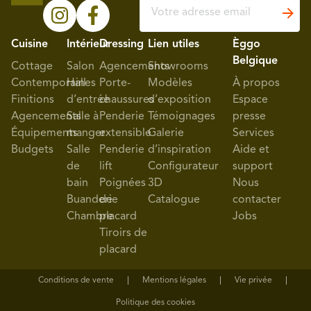
Cuisine
Intérieur
Dressing
Lien utiles
Èggo
Belgique
Cottage
Salon
Agencements
Showrooms
Contemporaines
Hall
Porte-
Modèles
À propos
Finitions
d’entrée
chaussures
d’exposition
Espace
Agencements
Salle à
Penderie
Témoignages
presse
Équipements
manger
extensible
Galerie
Services
Budgets
Salle
Penderie
d’inspiration
Aide et
de
lift
Configurateur
support
bain
Poignées
3D
Nous
Buanderie
de
Catalogue
contacter
Chambre
placard
Jobs
Tiroirs de
placard
Conditions de vente
Mentions légales
Vie privée
Politique des cookies