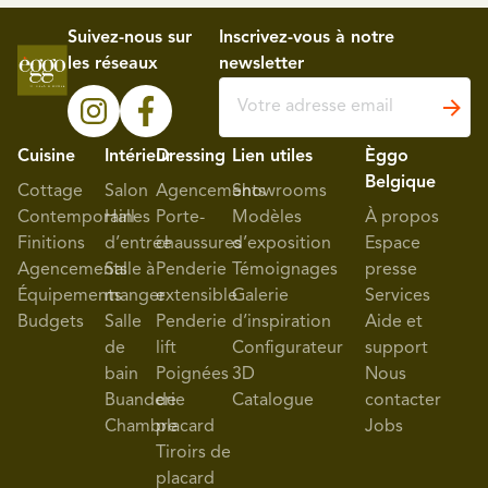
Suivez-nous sur
Inscrivez-vous à notre
les réseaux
newsletter
Cuisine
Intérieur
Dressing
Lien utiles
Èggo
Belgique
Cottage
Salon
Agencements
Showrooms
Contemporaines
Hall
Porte-
Modèles
À propos
Finitions
d’entrée
chaussures
d’exposition
Espace
Agencements
Salle à
Penderie
Témoignages
presse
Équipements
manger
extensible
Galerie
Services
Budgets
Salle
Penderie
d’inspiration
Aide et
de
lift
Configurateur
support
bain
Poignées
3D
Nous
Buanderie
de
Catalogue
contacter
Chambre
placard
Jobs
Tiroirs de
placard