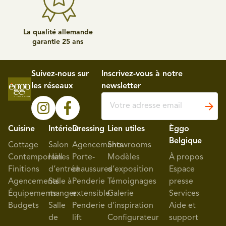
La qualité allemande
garantie 25 ans
Suivez-nous sur
Inscrivez-vous à notre
les réseaux
newsletter
Cuisine
Intérieur
Dressing
Lien utiles
Èggo
Belgique
Cottage
Salon
Agencements
Showrooms
Contemporaines
Hall
Porte-
Modèles
À propos
Finitions
d’entrée
chaussures
d’exposition
Espace
Agencements
Salle à
Penderie
Témoignages
presse
Équipements
manger
extensible
Galerie
Services
Budgets
Salle
Penderie
d’inspiration
Aide et
de
lift
Configurateur
support