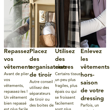
Repassez
Placez
Utilisez
Enlevez
vos
des
des
les
vêtements
organisateurs
cintres
vêtements
Avant de plier
de tiroir
Certains tissus
hors-
vos
un peu plus
Autre conseil :
saison
vêtements,
fragiles, plus
utilisez des
de votre
repassez-les !
épais ou qui
séparateurs
Un vêtement
se froissent
dressing
de tiroir ou
bien repassé
facilement
des boites de
Parfois, un
est plus facile
sont plus