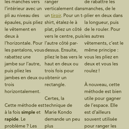
les manches vers
ranger
de rabattre les
l’intérieur avec un
verticalement dans
manches, de le
pli au niveau des
un
tiroir
. Pour un t-
plier en deux dans
épaules, puis pliez
shirt, étalez-le à
la longueur, puis
le vêtement en
plat, pliez un côté
de le rouler. Pour
deux à
vers le centre, puis
les autres
l’horizontale. Pour
l’autre côté par-
vêtements, c’est le
les pantalons, vous
dessus. Ensuite,
même principe :
rabattez une
pliez le bas vers le
vous les pliez en
jambe sur l’autre,
haut en deux ou
deux et vous les
puis pliez les
trois fois pour
roulez !
jambes en deux ou
obtenir un
trois
rectangle.
À nouveau, cette
horizontalement.
méthode est bien
Certes, la
utile pour gagner
Cette méthode est
technique de
de l’espace. Elle
à la fois
simple
et
Marie Kondo
est d’ailleurs
rapide
. Le
demande un peu
souvent utilisée
problème ? Les
plus
pour ranger les