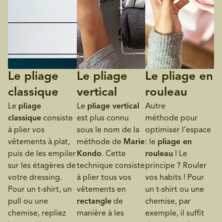
Le pliage
Le pliage
Le pliage en
classique
vertical
rouleau
Le
pliage
Le
pliage vertical
Autre
classique
consiste
est plus connu
méthode pour
à plier vos
sous le nom de la
optimiser l’espace
vêtements à plat,
méthode de
Marie
: le
pliage en
puis de les empiler
Kondo
. Cette
rouleau
! Le
sur les étagères de
technique consiste
principe ? Rouler
votre dressing.
à plier tous vos
vos habits ! Pour
Pour un t-shirt, un
vêtements en
un t-shirt ou une
pull ou une
rectangle
de
chemise, par
chemise, repliez
manière à les
exemple, il suffit