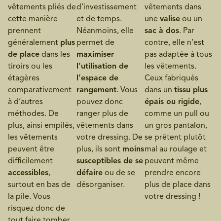
vêtements pliés de
d’investissement
vêtements dans
cette manière
et de temps.
une
valise
ou un
prennent
Néanmoins, elle
sac à dos
. Par
généralement
plus
permet de
contre, elle n’est
de place
dans les
maximiser
pas adaptée à tous
tiroirs ou les
l’utilisation de
les vêtements.
étagères
l’espace de
Ceux fabriqués
comparativement
rangement
. Vous
dans un
tissu plus
à d’autres
pouvez donc
épais ou rigide
,
méthodes. De
ranger plus de
comme un pull ou
plus, ainsi empilés,
vêtements dans
un gros pantalon,
les vêtements
votre dressing. De
se prêtent plutôt
peuvent être
plus, ils sont
moins
mal au roulage et
difficilement
susceptibles de se
peuvent même
accessibles
,
défaire
ou de se
prendre encore
surtout en bas de
désorganiser.
plus de place dans
la pile. Vous
votre dressing !
risquez donc de
tout faire tomber