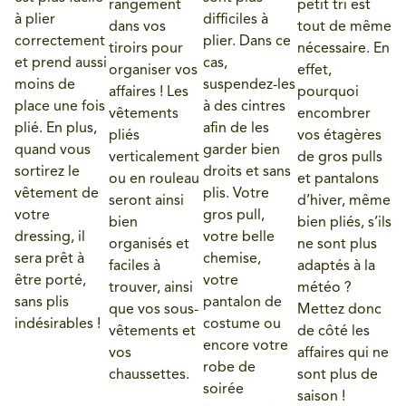
rangement
petit tri est
à plier
difficiles à
dans vos
tout de même
correctement
plier. Dans ce
tiroirs pour
nécessaire. En
et prend aussi
cas,
organiser vos
effet,
moins de
suspendez-les
affaires ! Les
pourquoi
place une fois
à des cintres
vêtements
encombrer
plié. En plus,
afin de les
pliés
vos étagères
quand vous
garder bien
verticalement
de gros pulls
sortirez le
droits et sans
ou en rouleau
et pantalons
vêtement de
plis. Votre
seront ainsi
d’hiver, même
votre
gros pull,
bien
bien pliés, s’ils
dressing, il
votre belle
organisés et
ne sont plus
sera prêt à
chemise,
faciles à
adaptés à la
être porté,
votre
trouver, ainsi
météo ?
sans plis
pantalon de
que vos sous-
Mettez donc
indésirables !
costume ou
vêtements et
de côté les
encore votre
vos
affaires qui ne
robe de
chaussettes.
sont plus de
soirée
saison !