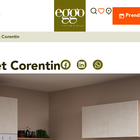
s
Prend
t Corentin
et Corentin