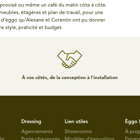
improvisé ou même un café du matin côte à côte.
: meubles, étagères et plan de travail, pour une
le d’èggo qu’Alexane et Corentin ont pu donner
e style, praticité et budget.
À vos côtés, de la conception à l'installation
Dressing
Lien utiles
Èggo 
Agencements
Showrooms
À pro
ée
Porte-chaussures
Modèles d’exposition
Espac