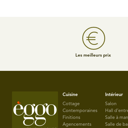
Les meilleurs prix
Cuisine
Intérieur
Cottage
Salon
Contemporaines
Hall d’entr
Finitions
Salle à ma
Agencements
Salle de ba