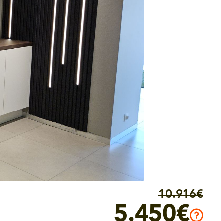
10.916€
5.450€