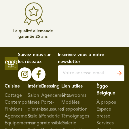
La qualité allemande
garantie 25 ans
Suivez-nous sur
Inscrivez-vous à notre
les réseaux
newsletter
Cuisine
Intérieur
Dressing
Lien utiles
Èggo
Belgique
Cottage
Salon
Agencements
Showrooms
Contemporaines
Hall
Porte-
Modèles
À propos
Finitions
d’entrée
chaussures
d’exposition
Espace
Agencements
Salle à
Penderie
Témoignages
presse
Équipements
manger
extensible
Galerie
Services