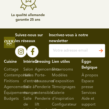
La qualité allemande
garantie 25 ans
Suivez-nous sur
Inscrivez-vous à notre
les réseaux
newsletter
Cuisine
Intérieur
Dressing
Lien utiles
Èggo
Belgique
Cottage
Salon
Agencements
Showrooms
Contemporaines
Hall
Porte-
Modèles
À propos
Finitions
d’entrée
chaussures
d’exposition
Espace
Agencements
Salle à
Penderie
Témoignages
presse
Équipements
manger
extensible
Galerie
Services
Budgets
Salle
Penderie
d’inspiration
Aide et
de
lift
Configurateur
support