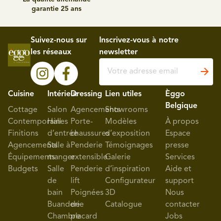
garantie 25 ans
Suivez-nous sur
Inscrivez-vous à notre
les réseaux
newsletter
Cuisine
Intérieur
Dressing
Lien utiles
Èggo
Belgique
Cottage
Salon
Agencements
Showrooms
Contemporaines
Hall
Porte-
Modèles
À propos
Finitions
d’entrée
chaussures
d’exposition
Espace
Agencements
Salle à
Penderie
Témoignages
presse
Équipements
manger
extensible
Galerie
Services
Budgets
Salle
Penderie
d’inspiration
Aide et
de
lift
Configurateur
support
bain
Poignées
3D
Nous
Buanderie
de
Catalogue
contacter
Chambre
placard
Jobs