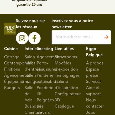
garantie 25 ans
Suivez-nous sur
Inscrivez-vous à notre
les réseaux
newsletter
Cuisine
Intérieur
Dressing
Lien utiles
Èggo
Belgique
Cottage
Salon
Agencements
Showrooms
Contemporaines
Hall
Porte-
Modèles
À propos
Finitions
d’entrée
chaussures
d’exposition
Espace
Agencements
Salle à
Penderie
Témoignages
presse
Équipements
manger
extensible
Galerie
Services
Budgets
Salle
Penderie
d’inspiration
Aide et
de
lift
Configurateur
support
bain
Poignées
3D
Nous
Buanderie
de
Catalogue
contacter
Chambre
placard
Jobs