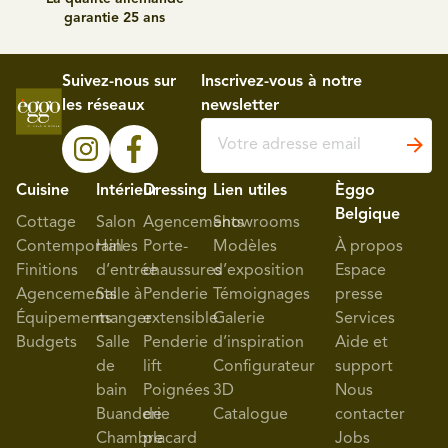
garantie 25 ans
Suivez-nous sur
Inscrivez-vous à notre
les réseaux
newsletter
Cuisine
Intérieur
Dressing
Lien utiles
Èggo
Belgique
Cottage
Salon
Agencements
Showrooms
Contemporaines
Hall
Porte-
Modèles
À propos
Finitions
d’entrée
chaussures
d’exposition
Espace
Agencements
Salle à
Penderie
Témoignages
presse
Équipements
manger
extensible
Galerie
Services
Budgets
Salle
Penderie
d’inspiration
Aide et
de
lift
Configurateur
support
bain
Poignées
3D
Nous
Buanderie
de
Catalogue
contacter
Chambre
placard
Jobs