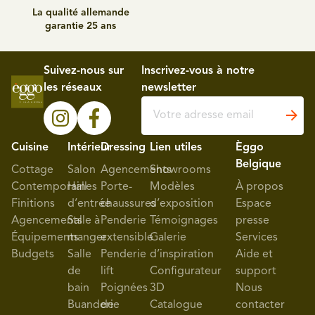
La qualité allemande
garantie 25 ans
Suivez-nous sur
Inscrivez-vous à notre
les réseaux
newsletter
Cuisine
Intérieur
Dressing
Lien utiles
Èggo
Belgique
Cottage
Salon
Agencements
Showrooms
Contemporaines
Hall
Porte-
Modèles
À propos
Finitions
d’entrée
chaussures
d’exposition
Espace
Agencements
Salle à
Penderie
Témoignages
presse
Équipements
manger
extensible
Galerie
Services
Budgets
Salle
Penderie
d’inspiration
Aide et
de
lift
Configurateur
support
bain
Poignées
3D
Nous
Buanderie
de
Catalogue
contacter