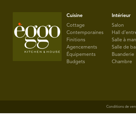
Cuisine
Intérieur
Cottage
Salon
Contemporaines
Hall d’entr
Finitions
Salle à ma
Agencements
Salle de ba
Équipements
Buanderie
Budgets
Chambre
Conditions de ven