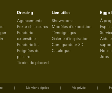
Dressing
Lien utiles
Èggo 
Agencements
Showrooms
À pro
ée
Porte-chaussures
Modèles d’exposition
Espac
nger
Penderie
Témoignages
Servic
in
extensible
Galerie d’inspiration
Aide e
Penderie lift
Configurateur 3D
suppo
Poignées de
Catalogue
Nous 
placard
Jobs
Tiroirs de placard
te
Mentions légales
Vie privée
Po