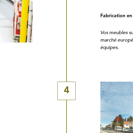
Fabrication e
Vos meubles s
marché europ
équipes.
4