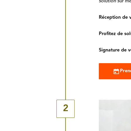
solution sur
me
Réception de v
Profitez de so
Signature de 
Pren
2