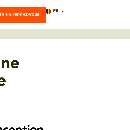
FR
re un rendez-vous
ine
e