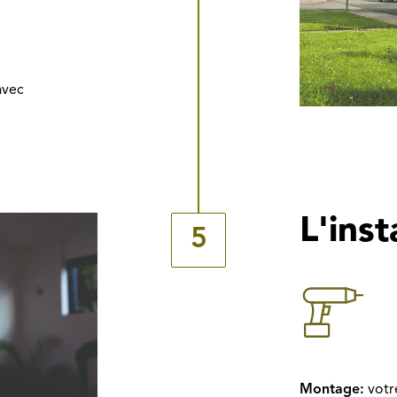
avec
L'inst
5
Montage:
votr