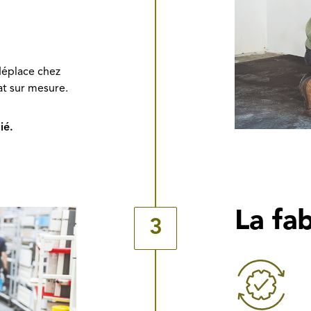
 déplace chez
at sur mesure.
ié.
La fab
3