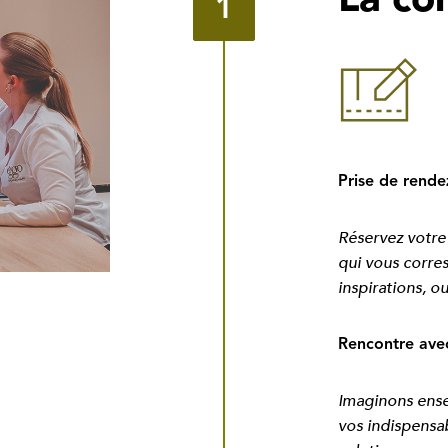
La co
1
Prise de rende
Réservez votr
qui vous
corre
inspirations, 
Rencontre avec
Imaginons ense
vos
indispensa