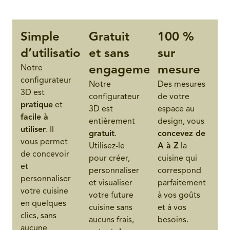
Simple
Gratuit
100 %
d’utilisation
et sans
sur
Notre
engagement
mesure
configurateur
Notre
Des mesures
3D est
configurateur
de votre
pratique
et
3D est
espace au
facile à
entièrement
design, vous
utiliser
. Il
gratuit
.
concevez de
vous permet
Utilisez-le
A à Z
la
de concevoir
pour créer,
cuisine qui
et
personnaliser
correspond
personnaliser
et visualiser
parfaitement
votre cuisine
votre future
à vos goûts
en quelques
cuisine sans
et à vos
clics, sans
aucuns frais,
besoins.
aucune