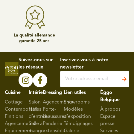
La qualité allemande
garantie 25 ans
Suivez-nous sur
Inscrivez-vous à notre
les réseaux
newsletter
Cuisine
Intérieur
Dressing
Lien utiles
Èggo
Belgique
Cottage
Salon
Agencements
Showrooms
Contemporaines
Hall
Porte-
Modèles
À propos
Finitions
d’entrée
chaussures
d’exposition
Espace
Agencements
Salle à
Penderie
Témoignages
presse
Équipements
manger
extensible
Galerie
Services