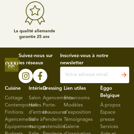
La qualité allemande
garantie 25 ans
Suivez-nous sur
Inscrivez-vous à notre
les réseaux
newsletter
Cuisine
Intérieur
Dressing
Lien utiles
Èggo
Belgique
Cottage
Salon
Agencements
Showrooms
Contemporaines
Hall
Porte-
Modèles
À propos
Finitions
d’entrée
chaussures
d’exposition
Espace
Agencements
Salle à
Penderie
Témoignages
presse
Équipements
manger
extensible
Galerie
Services
Budgets
Salle
Penderie
d’inspiration
Aide et